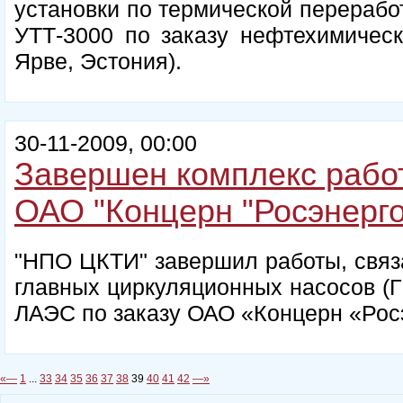
установки по термической перерабо
УТТ-3000 по заказу нефтехимическо
Ярве, Эстония).
30-11-2009, 00:00
Завершен комплекс рабо
ОАО "Концерн "Росэнерг
"НПО ЦКТИ" завершил работы, связ
главных циркуляционных насосов (
ЛАЭС по заказу ОАО «Концерн «Рос
«—
1
...
33
34
35
36
37
38
39
40
41
42
—»