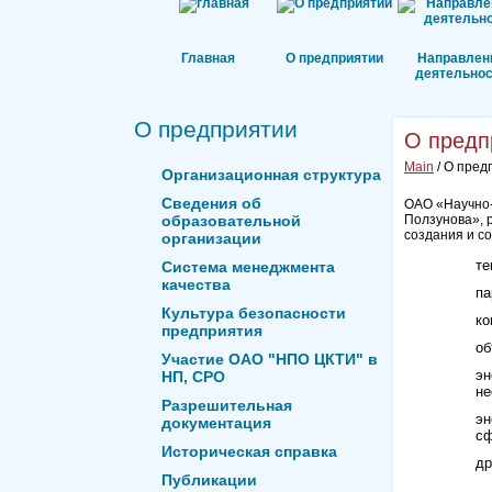
Главная
О предприятии
Направлен
деятельнос
О предприятии
О предп
Main
/ О пред
Организационная структура
Сведения об
ОАО «Научно-
образовательной
Ползунова», 
создания и с
организации
те
Система менеджмента
качества
па
Культура безопасности
ко
предприятия
об
Участие ОАО "НПО ЦКТИ" в
эн
НП, СРО
не
Разрешительная
эн
документация
сф
Историческая справка
др
Публикации