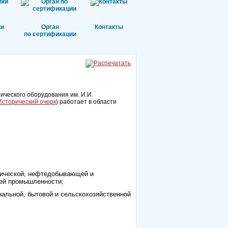
ки
Орган
Контакты
по сертификации
ческого оборудования им. И.И.
Исторический очерк
) работает в области
имической, нефтедобывающей и
лей промышленности;
нальной, бытовой и сельскохозяйственной