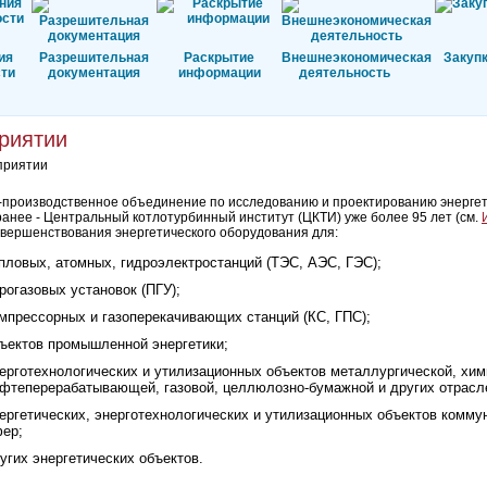
ия
Разрешительная
Раскрытие
Внешнеэкономическая
Закуп
ти
документация
информации
деятельность
риятии
приятии
производственное объединение по исследованию и проектированию энергети
ранее - Центральный котлотурбинный институт (ЦКТИ) уже более 95 лет (см.
овершенствования энергетического оборудования для:
пловых, атомных, гидроэлектростанций (ТЭС, АЭС, ГЭС);
рогазовых установок (ПГУ);
мпрессорных и газоперекачивающих станций (КС, ГПС);
ъектов промышленной энергетики;
ерготехнологических и утилизационных объектов металлургической, х
фтеперерабатывающей, газовой, целлюлозно-бумажной и других отрас
ергетических, энерготехнологических и утилизационных объектов комму
ер;
угих энергетических объектов.