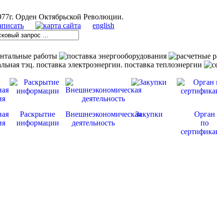
english
ная
Раскрытие
Внешнеэкономическая
Закупки
Орган
ия
информации
деятельность
по
сертифика