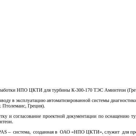
зработки НПО ЦКТИ для турбины К-300-170 ТЭС Аминтеон (Гре
и вводу в эксплуатацию автоматизированной системы диагност
. Птолемаис, Греция).
работку и согласование проектной документации по оснащению
нтеон.
 – система, созданная в ОАО «НПО ЦКТИ», служит для пре