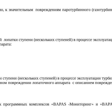
, к значительным повреждениям паротурбинного (газотурбин
 лопатки ступени (нескольких ступеней) в процессе эксплуата
арата:
 ступени (нескольких ступеней) в процессе эксплуатации турб
нном повреждении лопаточного аппарата с описанием поврежд
ограммных комплексов «BAPAS -Мониторинг» и «BAPAS 