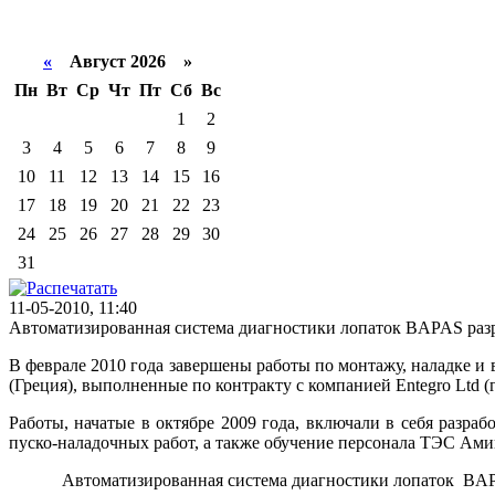
«
Август 2026 »
Пн
Вт
Ср
Чт
Пт
Сб
Вс
1
2
3
4
5
6
7
8
9
10
11
12
13
14
15
16
17
18
19
20
21
22
23
24
25
26
27
28
29
30
31
11-05-2010, 11:40
Автоматизированная система диагностики лопаток BAPAS ра
В феврале 2010 года завершены работы по монтажу, наладке 
(Греция), выполненные по контракту с компанией Entegro Ltd (г
Работы, начатые в октябре 2009 года, включали в себя раз
пуско-наладочных работ, а также обучение персонала ТЭС Ами
Автоматизированная система диагностики лопаток BAPAS