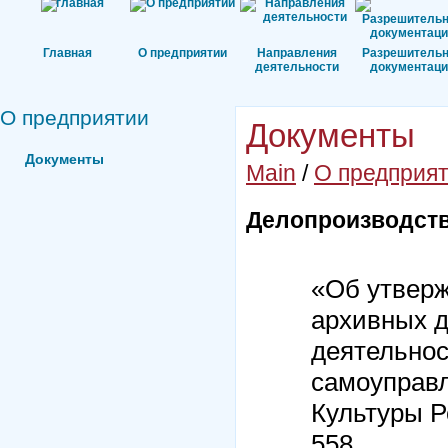
Главная
О предприятии
Направления
Разрешитель
деятельности
документаци
О предприятии
Документы
Документы
Main
/
О предприя
Делопроизводст
«Об утверж
архивных д
деятельнос
самоуправл
Культуры Р
558