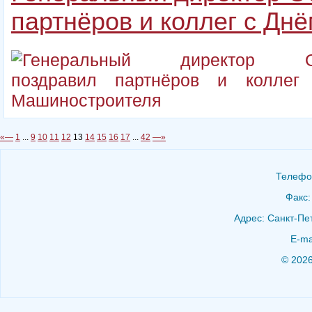
партнёров и коллег с Дн
«—
1
...
9
10
11
12
13
14
15
16
17
...
42
—»
Телефон
Факс:
Адрес: Санкт-Пет
E-ma
© 202