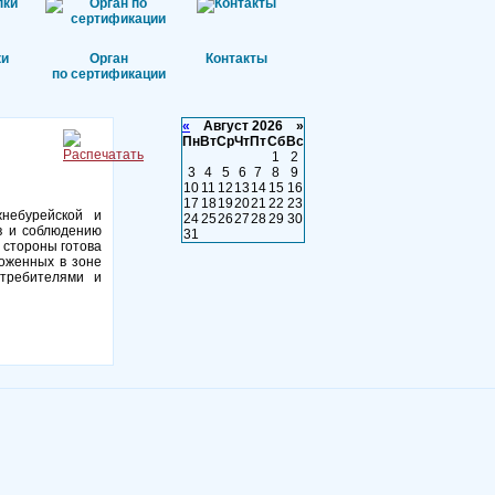
ки
Орган
Контакты
по сертификации
«
Август 2026 »
Пн
Вт
Ср
Чт
Пт
Сб
Вс
1
2
3
4
5
6
7
8
9
10
11
12
13
14
15
16
17
18
19
20
21
22
23
жнебурейской и
24
25
26
27
28
29
30
в и соблюдению
31
 стороны готова
ложенных в зоне
отребителями и