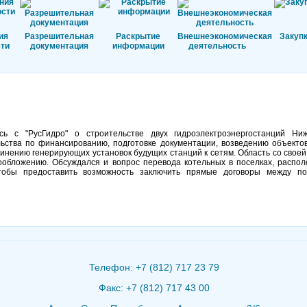
ия
Разрешительная
Раскрытие
Внешнеэкономическая
Закуп
ти
документация
информации
деятельность
ь с "РусГидро" о строительстве двух гидроэлектроэнергостанций Ни
ьства по финансированию, подготовке документации, возведению объекто
динению генерирующих установок будущих станций к сетям. Область со своей
гообложению. Обсуждался и вопрос перевода котельных в поселках, распо
чтобы предоставить возможность заключить прямые договоры между п
Телефон: +7 (812) 717 23 79
Факс: +7 (812) 717 43 00