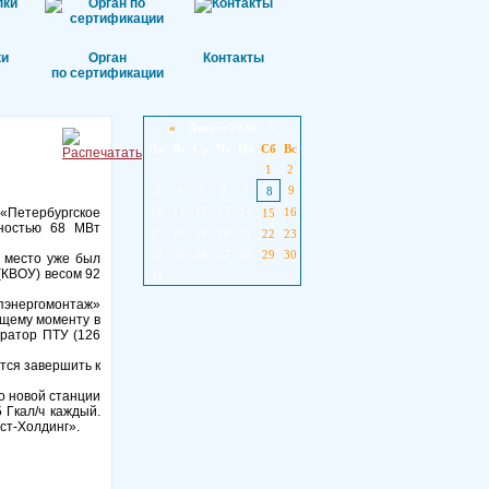
ки
Орган
Контакты
по сертификации
«
Август 2026 »
Пн
Вт
Ср
Чт
Пт
Сб
Вс
1
2
3
4
5
6
7
9
8
 «Петербургское
10
11
12
13
14
16
15
щностью 68 МВт
17
18
19
20
21
22
23
24
25
26
27
28
29
30
е место уже был
(КВОУ) весом 92
31
пэнергомонтаж»
ящему моменту в
ератор ПТУ (126
тся завершить к
о новой станции
 Гкал/ч каждый.
ст-Холдинг».