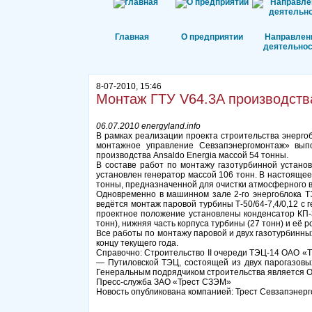
Главная
О предприятии
Направлен
деятельнос
8-07-2010, 15:46
Монтаж ГТУ V64.3A производства
06.07.2010 energyland.info
В рамках реализации проекта строительства энерг
монтажное управление Севзапэнергомонтаж» вып
производства Ansaldo Energia массой 54 тонны.
В составе работ по монтажу газотурбинной устано
установлен генератор массой 106 тонн. В настоящее
тонны, предназначенной для очистки атмосферного в
Одновременно в машинном зале 2-го энергоблока 
ведётся монтаж паровой турбины Т-50/64-7,4/0,12 
проектное положение установлены конденсатор КП-3
тонн), нижняя часть корпуса турбины (27 тонн) и её р
Все работы по монтажу паровой и двух газотурбинн
концу текущего года.
Справочно: Строительство II очереди ТЭЦ-14 ОАО «Т
— Путиловской ТЭЦ, состоящей из двух парогазовы
Генеральным подрядчиком строительства является 
Пресс-служба ЗАО «Трест СЗЭМ»
Новость опубликована компанией: Трест Севзапэнер