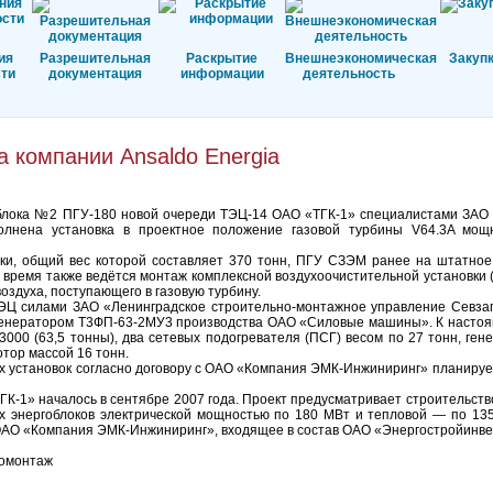
ия
Разрешительная
Раскрытие
Внешнеэкономическая
Закуп
ти
документация
информации
деятельность
 компании Ansaldo Energia
облока №2 ПГУ-180 новой очереди ТЭЦ-14 ОАО «ТГК-1» специалистами ЗАО
олнена установка в проектное положение газовой турбины V64.3A мо
вки, общий вес которой составляет 370 тонн, ПГУ СЗЭМ ранее на штатно
 время также ведётся монтаж комплексной воздухоочистительной установки 
оздуха, поступающего в газовую турбину.
ТЭЦ силами ЗАО «Ленинградское строительно-монтажное управление Севза
с генератором Т3ФП-63-2МУ3 производства ОАО «Силовые машины». К насто
000 (63,5 тонны), два сетевых подогревателя (ПСГ) весом по 27 тонн, ген
отор массой 16 тонн.
ых установок согласно договору с ОАО «Компания ЭМК-Инжиниринг» планируе
ГК-1» началось в сентябре 2007 года. Проект предусматривает строительств
х энергоблоков электрической мощностью по 180 МВт и тепловой — по 135
ОАО «Компания ЭМК-Инжиниринг», входящее в состав ОАО «Энергостройинве
гомонтаж