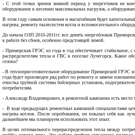
- С этой точки зрения зимний период у энергетиков не кон
оборудование к несению максимальных нагрузок, а оборудовани
В этом году самым основным и масштабным будет капитальный 
нагрева, ремонту пылесистем котла и вспомогательного оборуд
До начала ОЗП 2010-2011гг. все девять энергоблоков Приморс
к работе без сбоев, особенно предстоящей зимой.
- Приморская ГРЭС из года в год обеспечивает стабильное,
распределителям тепла и ГВС в поселке Лучегорск. Какое об
сезона?
- В теплоприготовительное оборудование Приморской ГРЭС вх
года будет произведен ряд работ по ремонту и замене изноше
очистка трубной системы бойлерных установок, подогревател
потребителям.
- Александр Владимирович, в ремонтной кампании есть место
- В ходе предыдущих ремонтных кампаний специалистами цех
нагрева котлов. После опробования, он показал себя как л
дальнейшем мы планируем использовать этот опыт.
В целях оптимального перераспределения тепла между пот
шайбы нового типа. Эта работа требует серьезного подхода