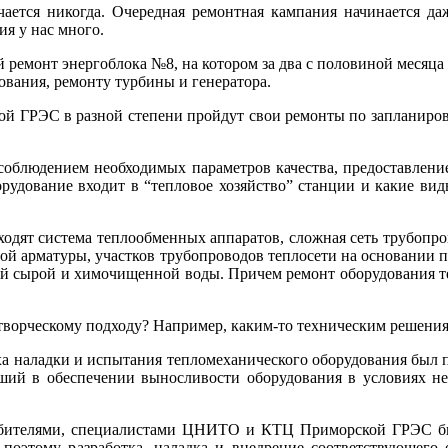
чается никогда. Очередная ремонтная кампания начинается да
я у нас много.
ремонт энергоблока №8, на котором за два с половиной месяца 
ования, ремонту турбины и генератора.
кой ГРЭС в разной степени пройдут свои ремонты по запланиров
 с соблюдением необходимых параметров качества, предоставле
орудование входит в “тепловое хозяйство” станции и какие ви
одят система теплообменных аппаратов, сложная сеть трубопр
нной арматуры, участков трубопроводов теплосети на основании
ей сырой и химочищенной воды. Причем ремонт оборудования те
 творческому подходу? Например, каким-то техническим решен
а наладки и испытания тепломеханического оборудования был
учший в обеспечении выносливости оборудования в условиях 
ребителями, специалистами ЦНИТО и КТЦ Приморской ГРЭС бы
, поэтому разработка, наладка и внедрение соответствующего