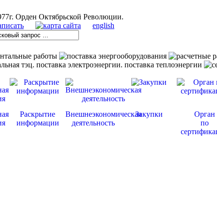
english
ная
Раскрытие
Внешнеэкономическая
Закупки
Орган
ия
информации
деятельность
по
сертифика