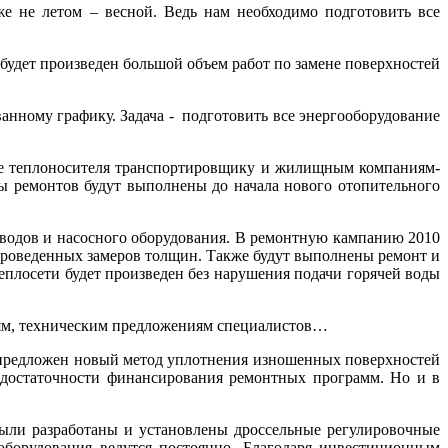
же не летом – весной. Ведь нам необходимо подготовить все
будет произведен большой объем работ по замене поверхностей
анному графику. Задача - подготовить все энергооборудование
ние теплоносителя транспортировщику и жилищным компаниям-
ды ремонтов будут выполнены до начала нового отопительного
оводов и насосного оборудования. В ремонтную кампанию 2010
 проведенных замеров толщин. Также будут выполнены ремонт и
плосети будет произведен без нарушения подачи горячей воды
иям, техническим предложениям специалистов…
 предложен новый метод уплотнения изношенных поверхностей
недостаточности финансирования ремонтных программ. Но и в
ли разработаны и установлены дроссельные регулировочные
 оборудования ведутся постоянно. Благодаря инвестиционным