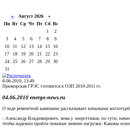
«
Август 2026 »
Пн
Вт
Ср
Чт
Пт
Сб
Вс
1
2
3
4
5
6
7
8
9
10
11
12
13
14
15
16
17
18
19
20
21
22
23
24
25
26
27
28
29
30
31
8-06-2010, 13:49
Приморская ГРЭС готовится к ОЗП 2010-2011 гг.
04.06.2010 energo-news.ru
О ходе ремонтной кампании рассказывает начальник котлотурб
- Александр Владимирович, зима у энергетиков, по сути, нач
чтобы надежно пройти пиковые зимние нагрузки. Каковы осн