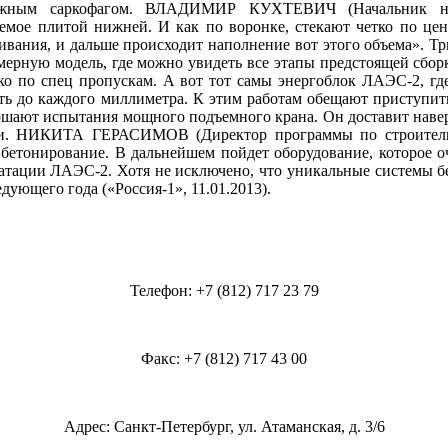
дежным саркофагом. ВЛАДИМИР КУХТЕВИЧ (Начальник науч
аемое плитой нижней. И как по воронке, стекают четко по цен
живания, и дальше происходит наполнение вот этого объема». Т
мерную модель, где можно увидеть все этапы предстоящей сбор
ько по спец пропускам. А вот тот самы энергоблок ЛАЭС-2, где
оть до каждого миллиметра. К этим работам обещают приступить
ершают испытания мощного подъемного крана. Он доставит наве
гии. НИКИТА ГЕРАСИМОВ (Директор программы по строитель
е бетонирование. В дальнейшем пойдет оборудование, которое о
луатации ЛАЭС-2. Хотя не исключено, что уникальные системы б
ующего года («Россия-1», 11.01.2013).
Телефон: +7 (812) 717 23 79
Факс: +7 (812) 717 43 00
Адрес: Санкт-Петербург, ул. Атаманская, д. 3/6