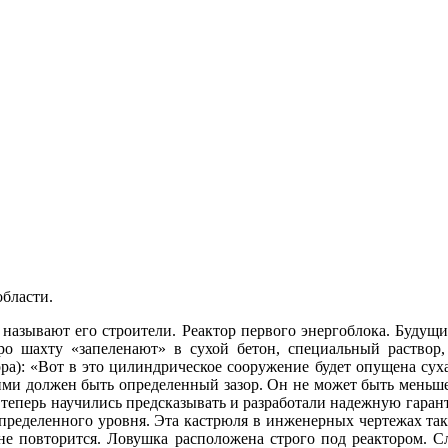
бласти.
 называют его строители. Реактор первого энергоблока. Будущий
ро шахту «запеленают» в сухой бетон, специальный раствор
: «Вот в это цилиндрическое сооружение будет опущена сухая
ними должен быть определенный зазор. Он не может быть меньше
, теперь научились предсказывать и разработали надежную гаран
 определенного уровня. Эта кастрюля в инженерных чертежах та
е повторится. Ловушка расположена строго под реактором. С