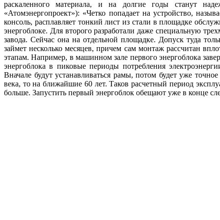
раскаленного материала, и на долгие годы станут на
«Атомэнергопроект»): «Четко попадает на устройство, назыв
консоль, расплавляет тонкий лист из стали в площадке обслу
энергоблоке. Для второго разработали даже специальную трех
завода. Сейчас она на отдельной площадке. Допуск туда тол
займет несколько месяцев, причем сам монтаж рассчитан впл
этапам. Например, в машинном зале первого энергоблока зав
энергоблока в пиковые периоды потребления электроэнер
Вначале будут устанавливаться рамы, потом будет уже точно
века, то на ближайшие 60 лет. Таков расчетный период эксп
больше. Запустить первый энергоблок обещают уже в конце след