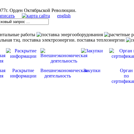
english
ная
Раскрытие
Внешнеэкономическая
Закупки
Орган
ия
информации
деятельность
по
сертифика