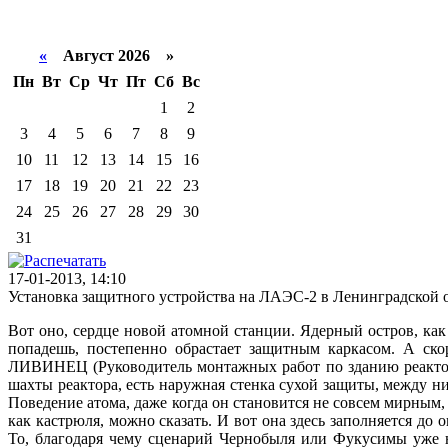
«
Август 2026 »
Пн
Вт
Ср
Чт
Пт
Сб
Вс
1
2
3
4
5
6
7
8
9
10
11
12
13
14
15
16
17
18
19
20
21
22
23
24
25
26
27
28
29
30
31
17-01-2013, 14:10
Установка защитного устройства на ЛАЭС-2 в Ленинградской о
Вот оно, сердце новой атомной станции. Ядерный остров, как
попадешь, постепенно обрастает защитным каркасом. А ско
ЛИВИНЕЦ (Руководитель монтажных работ по зданию реактора)
шахты реактора, есть наружная стенка сухой защиты, между 
Поведение атома, даже когда он становится не совсем мирным
как кастрюля, можно сказать. И вот она здесь заполняется до
То, благодаря чему сценарий Чернобыля или Фукусимы уже н