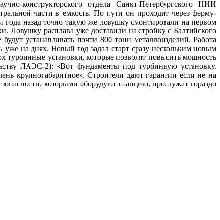
но-конструкторского отдела Санкт-Петербургского НИИ
тральной части в емкость. По пути он проходит через ферму-
ри года назад точно такую же ловушку смонтировали на первом
ки. Ловушку расплава уже доставили на стройку с Балтийского
 будут устанавливать почти 800 тонн металлоизделий. Работа
 уже на днях. Новый год задал старт сразу нескольким новым
рх турбинные установки, которые позволят повысить мощность
ству ЛАЭС-2): «Вот фундаменты под турбинную установку.
чень крупногабаритное». Строители дают гарантии если не на
езопасности, которыми оборудуют станцию, прослужат гораздо