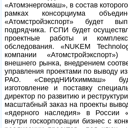
«Атомэнергомаш», в состав которого
рамках консорциума объед
«Атомстройэкспорт» будет вы
подрядчика. ГСПИ будет осуществл
проектные работы и комплексн
обследования. «NUKEM Technol
компании «Атомстройэкспорт»)
внешнего рынка, внедрением соотв
управления проектами по выводу из
РАО. «СвердНИИхиммаш» буде
изготовление и поставку специал
директор по развитию и реструктур
масштабный заказ на проекты вывод
«ядерного наследия» в России 
внутри госкорпорации бизнес с ко