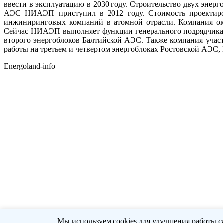
ввести в эксплуатацию в 2030 году. Строительство двух энер
АЭС НИАЭП приступил в 2012 году. Стоимость проектиров
инжиниринговых компаний в атомной отрасли. Компания ок
Сейчас НИАЭП выполняет функции генерального подрядчика н
второго энергоблоков Балтийской АЭС. Также компания учас
работы на третьем и четвертом энергоблоках Ростовской АЭС
Energoland-info
Мы используем cookies для улучшения работы с