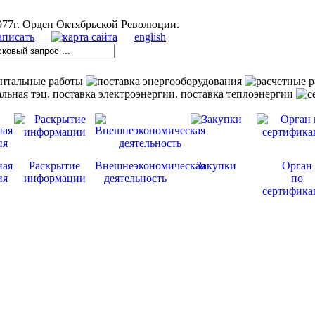
english
ная
Раскрытие
Внешнеэкономическая
Закупки
Орган
ия
информации
деятельность
по
сертифика