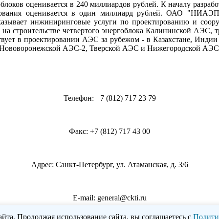
гоблоков оценивается в 240 миллиардов рублей. К началу разраб
ания оценивается в один миллиард рублей. ОАО "НИАЭП" 
азывает инжиниринговые услуги по проектированию и соору
а строительстве четвертого энергоблока Калининской АЭС, тре
твует в проектировании АЭС за рубежом - в Казахстане, Индии
, Нововоронежской АЭС-2, Тверской АЭС и Нижегородской АЭС 
Телефон: +7 (812) 717 23 79
Факс: +7 (812) 717 43 00
Адрес: Санкт-Петербург, ул. Атаманская, д. 3/6
E-mail: general@ckti.ru
айта. Продолжая использование сайта, вы соглашаетесь с
Политик