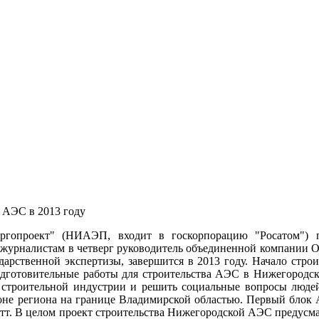
АЭС в 2013 году
гопроект" (НИАЭП, входит в госкорпорацию "Росатом") 
л журналистам в четверг руководитель объединенной компани
дарственной экспертизы, завершится в 2013 году. Начало стро
одготовительные работы для строительства АЭС в Нижегородско
у строительной индустрии и решить социальные вопросы людей
 региона на границе Владимирской областью. Первый блок АЭС
ватт. В целом проект строительства Нижегородской АЭС предусма