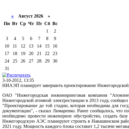
«
Август 2026 »
Пн
Вт
Ср
Чт
Пт
Сб
Вс
1
2
3
4
5
6
7
8
9
10
11
12
13
14
15
16
17
18
19
20
21
22
23
24
25
26
27
28
29
30
31
3-10-2012, 13:35
НИАЭП планирует завершить проектирование Нижегородской 
ОАО "Нижегородская инжиниринговая компания "Атомэнер
Нижегородской атомной электростанции в 2013 году, сообщи
"Проектирование до той стадии, которая необходима для госу
документации", - сказал Лимаренко. Ранее сообщалось, что п
необходимо провести инженерное обустройство, создать баз
Нижегородскую АЭС планируют строить в Навашинском районе
2021 году. Мощность каждого блока составит 1,2 тысячи мега