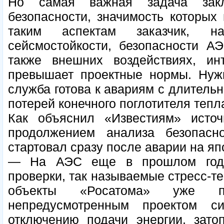
Но самая важная задача закл
безопасности, значимость которых
таким аспектам заказчик, на
сейсмостойкости, безопасности А
также внешних воздействиях, инт
превышает проектные нормы. Нужн
служба готова к авариям с длитель
потерей конечного поглотителя тепл
Как объяснил «Известиям» источ
продолжением анализа безопасн
стартовал сразу после аварии на я
— На АЭС еще в прошлом году
проверки, так называемые стресс-те
объекты «Росатома» уже п
непредусмотренным проектом с
отключению подачи энергии, зато