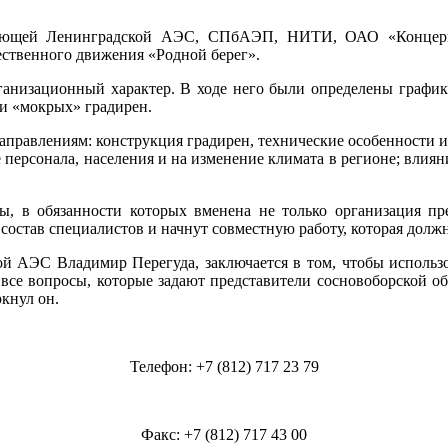
вующей Ленинградской АЭС, СПбАЭП, НИТИ, ОАО «Концерн 
ественного движения «Родной берег».
рганизационный характер. В ходе него были определены график
и «мокрых» градирен.
аправлениям: конструкция градирен, технические особенности 
 персонала, населения и на изменение климата в регионе; влия
, в обязанности которых вменена не только организация пре
став специалистов и начнут совместную работу, которая должна
ой АЭС Владимир Перегуда, заключается в том, чтобы использ
а все вопросы, которые задают представители сосновоборской 
ркнул он.
Телефон: +7 (812) 717 23 79
Факс: +7 (812) 717 43 00