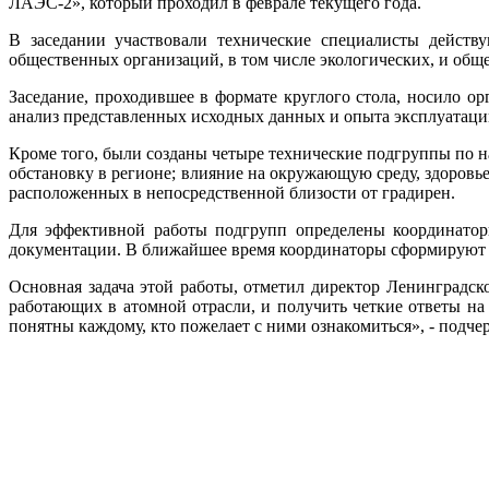
ЛАЭС-2», который проходил в феврале текущего года.
В заседании участвовали технические специалисты дейст
общественных организаций, в том числе экологических, и общ
Заседание, проходившее в формате круглого стола, носило о
анализ представленных исходных данных и опыта эксплуатаци
Кроме того, были созданы четыре технические подгруппы по н
обстановку в регионе; влияние на окружающую среду, здоровье
расположенных в непосредственной близости от градирен.
Для эффективной работы подгрупп определены координаторы
документации. В ближайшее время координаторы сформируют со
Основная задача этой работы, отметил директор Ленинградск
работающих в атомной отрасли, и получить четкие ответы н
понятны каждому, кто пожелает с ними ознакомиться», - подче