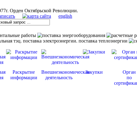
english
ная
Раскрытие
Внешнеэкономическая
Закупки
Орган
ия
информации
деятельность
по
сертифика