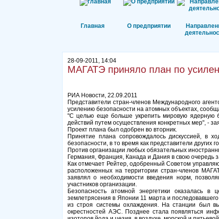
Главная
О предприятии
Направлен
деятельнос
28-09-2011, 14:04
МАГАТЭ приняло план по усилен
РИА Новости, 22.09.2011
Представители стран-членов Международного агентс
усилению безопасности на атомных объектах, сообща
"С целью еще больше укрепить мировую ядерную б
действий путем осуществления конкретных мер", - за
Проект плана был одобрен во вторник.
Принятие плана сопровождалось дискуссией, в хо
безопасности, в то время как представители других г
Против организации любых обязательных иностранны
Германия, Франция, Канада и Дания в свою очередь 
Как отмечает Рейтер, одобренный Советом управляю
расположенных на территории стран-членов МАГАТЭ
заявлял о необходимости введения норм, позволя
участников организации.
Безопасность атомной энергетики оказалась в ц
землетрясения в Японии 11 марта и последовавшего
из строя системы охлаждения. На станции был вы
окрестностей АЭС. Позднее стала появляться инф
изотопов йода и цезия, в воздухе, морской и питьевой 