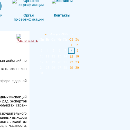
ки
Орган
Контакты
по сертификации
«
Август 2026 »
Пн
Вт
Ср
Чт
Пт
Сб
Вс
1
2
3
4
5
6
7
9
8
10
11
12
13
14
16
15
лан действий по
17
18
19
20
21
22
23
24
25
26
27
28
29
30
вить этот план
31
 сфере ядерной
одных инспекций
 ряд экспертов
бъектах стран-
азрушительного
званных выходом
овать людей из
, в частности,