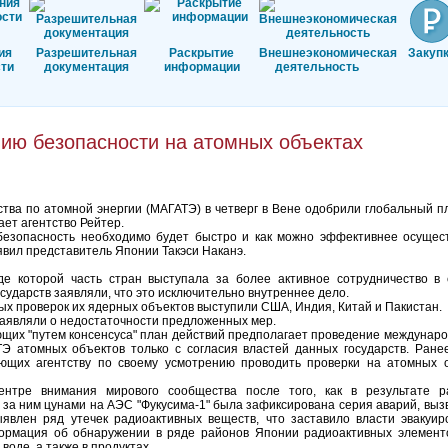
ия
Разрешительная
Раскрытие
Внешнеэкономическая
Закуп
ти
документация
информации
деятельность
ию безопасности на атомных объектах
тва по атомной энергии (МАГАТЭ) в четверг в Вене одобрили глобальный п
ет агентство Рейтер.
езопасность необходимо будет быстро и как можно эффективнее осущест
явил представитель Японии Такэси Наканэ.
де которой часть стран выступала за более активное сотрудничество в
осударств заявляли, что это исключительно внутреннее дело.
х проверок их ядерных объектов выступили США, Индия, Китай и Пакистан.
заявляли о недостаточности предложенных мер.
щих "путем консенсуса" план действий предполагает проведение междунар
 атомных объектов только с согласия властей данных государств. Ранее
ющих агентству по своему усмотрению проводить проверки на атомных о
ентре внимания мирового сообщества после того, как в результате р
 за ним цунами на АЭС "Фукусима-1" была зафиксирована серия аварий, вы
явлен ряд утечек радиоактивных веществ, что заставило власти эвакуир
ормация об обнаружении в ряде районов Японии радиоактивных элементов
воде, а также в продуктах.