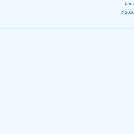
E-ma
© 202