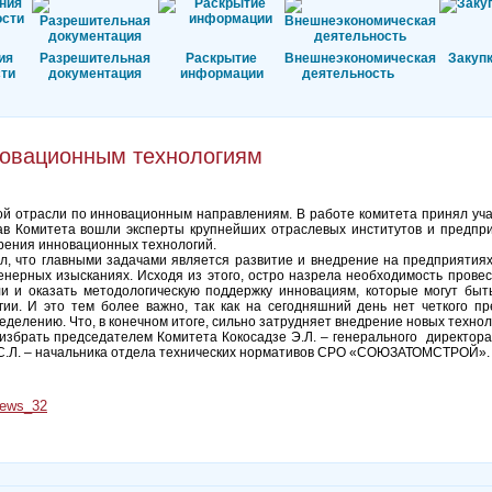
ия
Разрешительная
Раскрытие
Внешнеэкономическая
Закуп
ти
документация
информации
деятельность
новационным технологиям
й отрасли по инновационным направлениям. В работе комитета принял уч
 Комитета вошли эксперты крупнейших отраслевых институтов и предпр
дрения инновационных технологий.
л, что главными задачами является развитие и внедрение на предприятия
енерных изысканиях. Исходя из этого, остро назрела необходимость прове
ли и оказать методологическую поддержку инновациям, которые могут бы
ии. И это тем более важно, так как на сегодняшний день нет четкого п
ределению. Что, в конечном итоге, сильно затрудняет внедрение новых технол
збрать председателем Комитета Кокосадзе Э.Л. – генерального директор
о С.Л. – начальника отдела технических нормативов СРО «СОЮЗАТОМСТРОЙ»
News_32