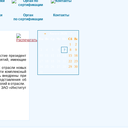
ки
Орган
Контакты
по сертификации
«
Август 2026 »
Пн
Вт
Ср
Чт
Пт
Сб
Вс
1
2
3
4
5
6
8
9
7
астие президент
10
11
12
13
15
16
14
иятий, имеющие
17
18
19
20
21
22
23
24
25
26
27
28
29
30
х отрасли новых
сти комплексный
31
ть внедрены при
редставления об
огий в отрасли.
а ЗАО «Институт
.