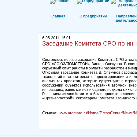
Главная
О предприятии
Направлен
деятельнос
6-05-2011, 15:01
Заседание Комитета СРО по ин
Состоялось первое заседание Комитета СРО атомно
СРО «СОЮЗАТОМСТРОЙ» Виктор Опекунов. В состав
серьезный опыт работы в области разработки и вне
Открывая заседание Комитета В. Опекунов рассказа
технологий в строительстве, проектировании и инж
анализ тех проектов, которые существуют в отрас
сооружении объектов использования атомной энерг
инновациях, равно как нет и единого подхода к их оп
Решением членов Комитета было принято решение и
«Оргэнергострой», секретарем Комитета Хвоинског
Ссылка:
www.atomsro.ru/Home/PressCenter/News/