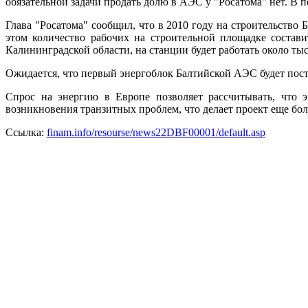
обязательной задачи продать долю в АЭС у "Росатома" нет. В 
Глава "Росатома" сообщил, что в 2010 году на строительство
этом количество рабочих на строительной площадке состав
Калининградской области, на станции будет работать около т
Ожидается, что первый энергоблок Балтийской АЭС будет постро
Спрос на энергию в Европе позволяет рассчитывать, что э
возникновения транзитных проблем, что делает проект еще бо
Ссылка:
finam.info/resourse/news22DBF00001/default.asp