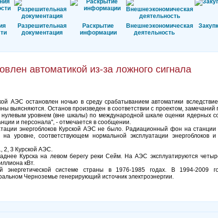
ия
Разрешительная
Раскрытие
Внешнеэкономическая
Закуп
ти
документация
информации
деятельность
овлен автоматикой из-за ложного сигнала
ской АЭС остановлен ночью в среду срабатыванием автоматики вследстви
ины выясняются. Останов произведен в соответствии с проектом, замечаний п
нулевым уровнем (вне шкалы) по международной шкале оценки ядерных со
нции и персонала", - отмечается в сообщении.
атации энергоблоков Курской АЭС не было. Радиационный фон на станции
 на уровне, соответствующем нормальной эксплуатации энергоблоков 
 2, 3 Курской АЭС.
аднее Курска на левом берегу реки Сейм. На АЭС эксплуатируются четыр
ллиона кВт.
й энергетической системе страны в 1976-1985 годах. В 1994-2009 г
ральном Черноземье генерирующий источник электроэнергии.