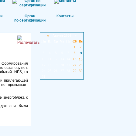
ки
Орган
Контакты
по сертификации
«
Август 2026 »
Пн
Вт
Ср
Чт
Пт
Сб
Вс
1
2
3
4
5
6
7
8
9
10
11
12
13
14
15
16
е формирования
17
18
19
20
21
22
23
о останову нет.
24
25
26
27
28
29
30
бытий INES, то
31
 и прилегающей
и не превышает
е энергоблока с
одах они были