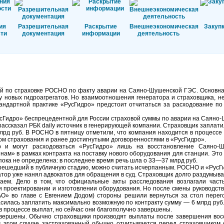
ия
Разрешительная
Раскрытие
Внешнеэкономическая
Закуп
ти
документация
информации
деятельность
ей по страховке РОСНО по факту аварии на Саяно-Шушенской ГЭС. Основна
 новых гидроагрегатов. Но взаимоотношения генератора и страховщика, 
тандартной практике «РусГидро» предстоит отчитаться за расходование по
Гидро» беспрецедентной для России страховой суммы по аварии на Саяно
, рассказал РБК daily источник в генерирующей компании. Страховщик заплат
лрд руб. В РОСНО в пятницу отметили, что компания находится в процессе
ром страхования и ранее достигнутыми договоренностями в «РусГидро».
р и могут расходоваться «РусГидро» лишь на восстановление Саяно-
м» в рамках контракта на поставку нового оборудования для станции. Это 
ока не определена: в последнее время речь шла о 33—37 млрд руб.
перешедший в публичную стадию, можно считать исчерпанным. РОСНО и «РусГ
ратор уже нанял адвокатов для обращения в суд. Страховщик долго раздумыва
ем. Дело в том, что официальные акты расследования возлагали част
и проектировании и изготовлении оборудования. Но после смены руководств
» во главе с Евгением Додом) стороны решили вернуться за стол перего
силась заплатить максимально возможную по контракту сумму — 6 млрд ру
 процессе выплат, но сейчас они благополучно завершены.
авершены. Обычно страховщики производят выплаты после завершения вос
 в этом случае застрахованный обычно отчитывается перед страховщиком