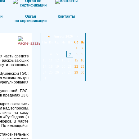
ки
Орган
Контакты
по сертификации
«
Август 2026 »
Пн
Вт
Ср
Чт
Пт
Сб
Вс
1
2
3
4
5
6
8
9
7
я часть средств
не раскрывающих
10
11
12
13
15
16
14
 сути авансовых
17
18
19
20
21
22
23
24
25
26
27
28
29
30
-Шушенской ГЭС:
ил максимальную
31
 урегулирования
Шушенской ГЭС.
в пределах 13,8
идро» оказались
л над вопросом,
ь вины на саму
а «РусГидро» (в
воров. В марте
б. По имеющейся
становительных
 о расходовании