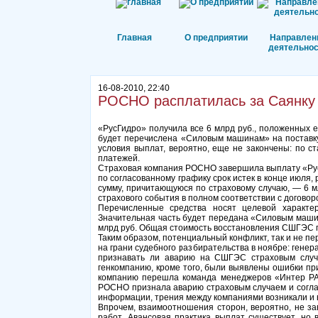
Главная
О предприятии
Направлен
деятельнос
16-08-2010, 22:40
РОСНО расплатилась за Саянку
«РусГидро» получила все 6 млрд руб., положенных 
будет перечислена «Силовым машинам» на поставку
условия выплат, вероятно, еще не закончены: по с
платежей.
Страховая компания РОСНО завершила выплату «Рус
по согласованному графику срок истек в конце июля
сумму, причитающуюся по страховому случаю, — 6 м
страхового события в полном соответствии с догово
Перечисленные средства носят целевой характе
Значительная часть будет передана «Силовым машина
млрд руб. Общая стоимость восстановления СШГЭС п
Таким образом, потенциальный конфликт, так и не 
на грани судебного разбирательства в ноябре: гене
признавать ли аварию на СШГЭС страховым случа
генкомпанию, кроме того, были выявлены ошибки пр
компанию перешла команда менеджеров «Интер РАО
РОСНО признала аварию страховым случаем и согла
информации, трения между компаниями возникали и в
Впрочем, взаимоотношения сторон, вероятно, не з
работ. Авансовая практика выплат существует, но