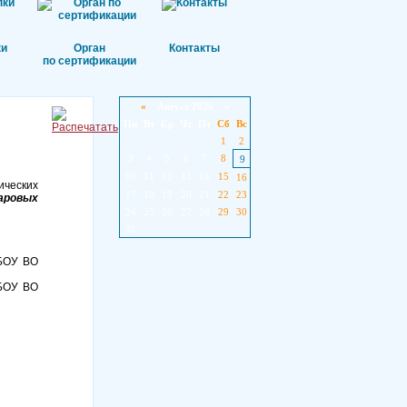
ки
Орган
Контакты
по сертификации
«
Август 2026 »
Пн
Вт
Ср
Чт
Пт
Сб
Вс
1
2
3
4
5
6
7
8
9
10
11
12
13
14
15
16
ических
17
18
19
20
21
22
23
аровых
24
25
26
27
28
29
30
31
ГБОУ ВО
ГБОУ ВО