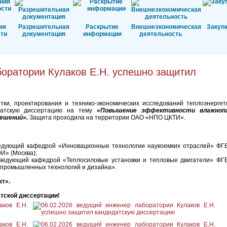
ия
Разрешительная
Раскрытие
Внешнеэкономическая
Закуп
ти
документация
информации
деятельность
боратории Кулаков Е.Н. успешно защитил
ки, проектирования и технико-экономических исследований теплоэнергет
идатскую диссертацию на тему
«Повышение эффективности влажноп
решений».
Защита проходила на территории ОАО «НПО ЦКТИ».
заведующий кафедрой «Инновационные технологии наукоемких отраслей» Ф
И» (Москва);
 заведующий кафедрой «Теплосиловые установки и тепловые двигатели» Ф
 промышленных технологий и дизайна».
т».
тской диссертации!