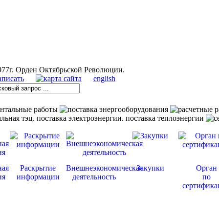
english
ная
Раскрытие
Внешнеэкономическая
Закупки
Орган
ия
информации
деятельность
по
сертифика