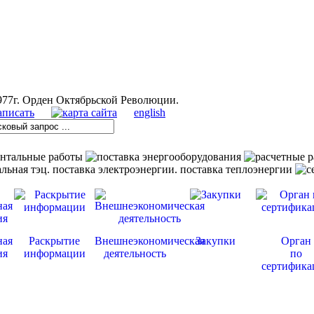
english
ная
Раскрытие
Внешнеэкономическая
Закупки
Орган
ия
информации
деятельность
по
сертифика