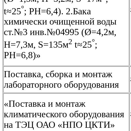
°
t≈25
; РН=6,4). 2.Бака
химически очищенной воды
ст.№3 инв.№04995 (Ø=4,2м,
2
°
H=7,3м, S=135м
t≈25
;
РН=6,8)»
Поставка, сборка и монтаж
лабораторного оборудования
«Поставка и монтаж
климатического оборудования
на ТЭЦ ОАО «НПО ЦКТИ»