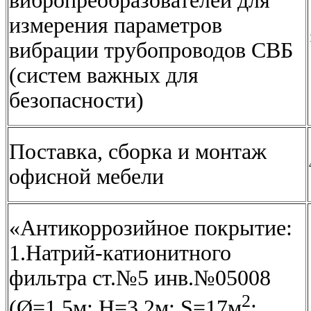
вибропреобразователей для
измерения параметров
вибрации трубопроводов СВБ
(систем важных для
безопасности)
Поставка, сборка и монтаж
офисной мебели
«Антикоррозийное покрытие:
1.Натрий-катионитного
фильтра ст.№5 инв.№05008
2
(Ø=1,5м; Н=3,2м; S=17м
;