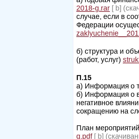
2018-g.rar
[ b] (cк
случае, если в со
Федерации осущес
zaklyuchenie__201
б) структура и об
(работ, услуг)
stru
П.15
а) Информация о т
б) Информация о 
негативное влияни
сокращению на сл
План мероприятий 
g.pdf
[ b] (cкачиван