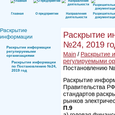
Главная
О предприятии
Направления
Разрешитель
деятельности
документаци
Раскрытие
Раскрытие и
информации
№24, 2019 го
Раскрытие информации
регулируемыми
Main
/
Раскрытие 
организациями
регулируемыми ор
Раскрытие информации
по Постановлению №24,
Постановлению №2
2019 год
Раскрытие информ
Правительства РФ 
стандартов раскр
рынков электричес
П.9
а) годовая финанс