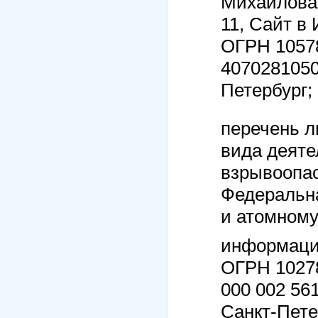
Михайлова, 
11, Сайт в
ОГРН 10578
407028105
Петербург;
перечень л
вида деяте
взрывоопас
Федеральна
и атомному
информация
ОГРН 10278
000 002 56
Санкт-Петер