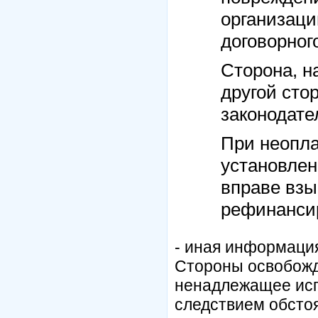
организаци
договорног
Сторона, н
другой сто
законодате
При неопла
установлен
вправе взы
рефинансир
- иная информаци
Стороны освобожд
ненадлежащее испо
следствием обсто