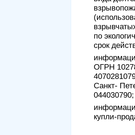
взрывопож
(использов
взрывчатых
по экологи
срок действ
информация
ОГРН 10278
407028107
Санкт- Пет
044030790;
информация
купли-прод