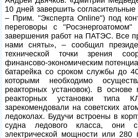
Андрей Дьячков. «Дмитрий Медведе
10 дней завершить согласительные 
– Прим. "Эксперта Online") под ко
переговоры с "Росэнергоатомом"
завершения работ на ПАТЭС. Все п
нами сняты», – сообщил презид
технической точки зрения со
финансово-экономическим потенциал
батарейка со сроком службы до 40
которыми необходимо осуществ
реакторных установок). В основе
реакторных установки типа К
зарекомендовали на советских ато
ледоколах. Будучи встроены в корп
судна ледового класса, они 
электрической мощности или 280 г