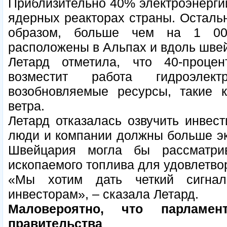
Приблизительно 40% электроэнерги
ядерных реакторах страны. Остальн
образом, больше чем на 1 000
расположены в Альпах и вдоль шве
Летард отметила, что 40-проце
возместит работа гидроэлек
возобновляемые ресурсы, такие к
ветра.
Летард отказалась озвучить инвест
люди и компании должны больше эк
Швейцария могла бы рассматрив
ископаемого топлива для удовлетво
«Мы хотим дать четкий сигна
инвесторам», – сказала Летард.
Маловероятно, что парламе
правительства