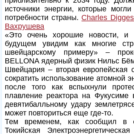
приблизительно к 2034 году. Дол
источники энергии, которые могли
потребности страны.
Charles Digge
Вахрушева
«Это очень хорошие новости, и
будущем увидим как многие ст
швейцарскому примеру» – прок
BELLONA ядерный физик Нильс Бём
Швейцария – вторая европейская 
сократить использование атомной эн
после того как вспыхнули проте
плавление реактора на Фукусиме 
девятибалльному удару землетрясе
может повториться еще где-то.
Тем временем, как сообщил в 
Токийская Электроэнергетическ