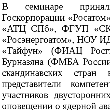
В семинаре приняли
Госкорпорации «Росатом
«АТЦ СПб», ФГУП «СКЦ
«Росэнергоатом», НОУ
«Тайфун» (ФИАЦ Росг
Бурназяна (ФМБА Росси
скандинавских стран 
представители компет
участников двусторонни
оповещении о ядерной ав