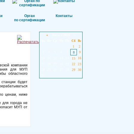
ки
Орган
Контакты
по сертификации
«
Август 2026 »
Пн
Вт
Ср
Чт
Пт
Сб
Вс
1
2
3
4
5
6
7
9
8
10
11
12
13
14
16
15
17
18
19
20
21
22
23
еской компании
итания для МУП
24
25
26
27
28
29
30
жбы областного
31
 станции будет
ерерабатываться
по ценам, ниже
е для города не
езопасит МУП от