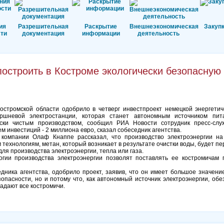
ия
Разрешительная
Раскрытие
Внешнеэкономическая
Закуп
ти
документация
информации
деятельность
остроить в Костроме экологически безопасную
стромской области одобрило в четверг инвестпроект немецкой энергетич
поршневой электростанции, которая станет автономным источником п
чески чистым производством, сообщил РИА Новости сотрудник пресс-слу
ем инвестиций - 2 миллиона евро, сказал собеседник агентства.
 компании Олаф Кнаппе рассказал, что производство электроэнергии на
 технологиям, метан, который возникает в результате очистки воды, будет п
 для производства электроэнергии, тепла или газа.
гии производства электроэнергии позволят поставлять ее костромичам 
едника агентства, одобрило проект, заявив, что он имеет большое значени
зопасности, но и потому что, как автономный источник электроэнергии, об
адают все костромичи.