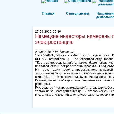
Главная
О предприятии
Направлен
деятельнос
27-09-2010, 10:36
Немецкие инвесторы намерены п
электростанцию
23.09.2010 РИА "Новости"
ЯРОСЛАВЛЬ, 23 сен - РИА Новости. Руководство Ко
KEHAG International AG по строительству газо
""Костромагорводоканал", а также будет экологи
правительства. Срок реализации проекта - 1 год, объ
На презентации проекта представитель немецкой
экологически безопасным, поскольку благодаря новым
в биогаз, а тот, в свою очередь будет использоваться
Кнаппе также пообещал, что современные техноло
рыночных.
Руководство "Костромаводоканал", по словам собес
только из-за благоприятных цен и экологической бе
внезапных отключений электричества, от которых стр